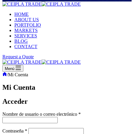
HOME
ABOUT US
PORTFOLIO
MARKETS
SERVICES
BLOG
CONTACT
Request a Quote
Menú
Inicio
/
Mi Cuenta
Mi Cuenta
Acceder
Obligatorio
Nombre de usuario o correo electrónico
*
Obligatorio
Contraseña
*