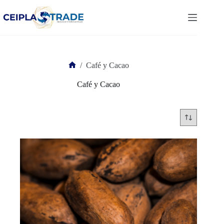
Saltar
al
contenido
/
Café y Cacao
Inicio
Café y Cacao