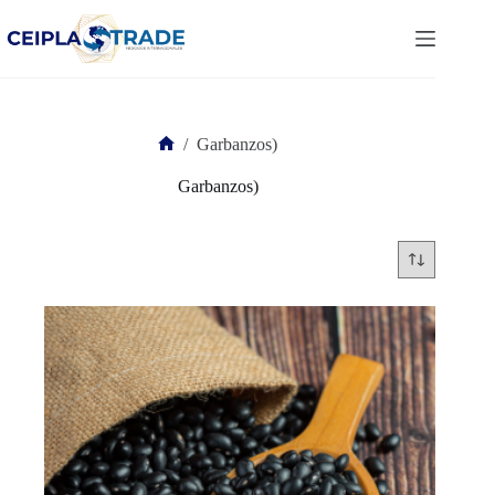
Saltar
al
contenido
/
Garbanzos)
Inicio
Garbanzos)