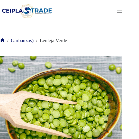
Saltar
al
contenido
/
Garbanzos)
/
Lenteja Verde
Inicio