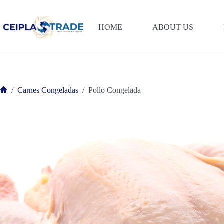
Saltar
al
contenido
HOME
ABOUT US
/
Carnes Congeladas
/
Pollo Congelada
Inicio