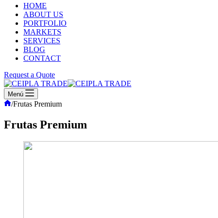
HOME
ABOUT US
PORTFOLIO
MARKETS
SERVICES
BLOG
CONTACT
Request a Quote
Menú
Inicio
/
Frutas Premium
Frutas Premium